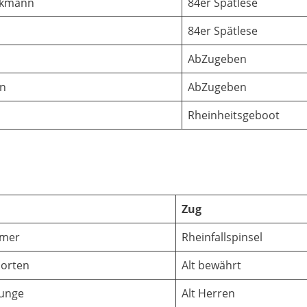
ckmann
84er Spätlese
84er Spätlese
AbZugeben
en
AbZugeben
Rheinheitsgeboot
Zug
mmer
Rheinfallspinsel
Porten
Alt bewährt
Runge
Alt Herren