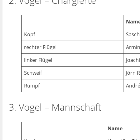
2. Vogel – Chargierte
Nam
Kopf
Sasch
rechter Flügel
Armin
linker Flügel
Joach
Schweif
Jörn 
Rumpf
André
3. Vogel – Mannschaft
Name