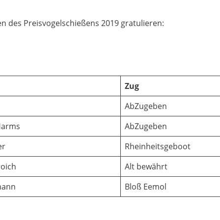
en des Preisvogelschießens 2019 gratulieren:
Zug
AbZugeben
Harms
AbZugeben
er
Rheinheitsgeboot
roich
Alt bewährt
mann
Bloß Eemol