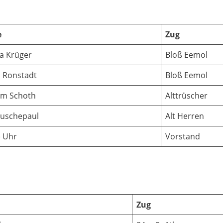
e
Zug
a Krüger
Bloß Eemol
 Ronstadt
Bloß Eemol
im Schoth
Alttrüscher
Ruschepaul
Alt Herren
 Uhr
Vorstand
Zug