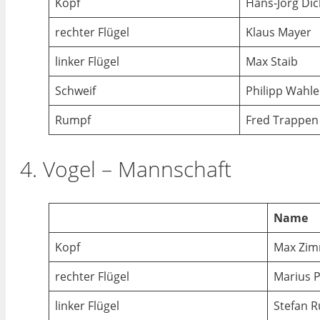
Kopf
Hans-Jörg Di
rechter Flügel
Klaus Mayer
linker Flügel
Max Staib
Schweif
Philipp Wahl
Rumpf
Fred Trappen
4. Vogel – Mannschaft
Name
Kopf
Max Zi
rechter Flügel
Marius 
linker Flügel
Stefan 