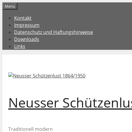
Zum
Menu
Inhalt
Kontakt
springen
Impressum
Datenschutz und Haftungshinweise
Downloads
Links
Neusser Schützenlu
Traditionell modern