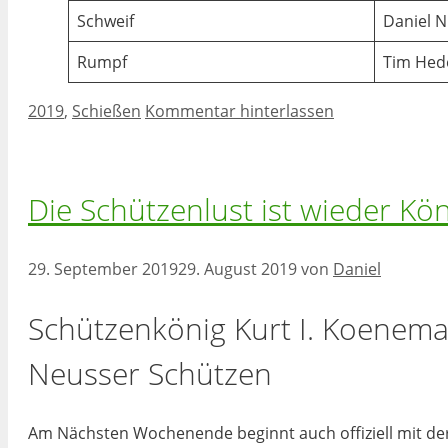
Schweif
Daniel N
Rumpf
Tim Hed
Kategorien
2019
,
Schießen
Kommentar hinterlassen
Die Schützenlust ist wieder Kön
29. September 2019
29. August 2019
von
Daniel
Schützenkönig Kurt I. Koeneman
Neusser Schützen
Am Nächsten Wochenende beginnt auch offiziell mit d