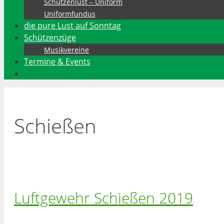
Schützenlust – Uniform
Uniformfundus
die pure Lust auf Sonntag
Schützenzüge
Musikvereine
Termine & Events
Schießen
Luftgewehr Schießen 2019