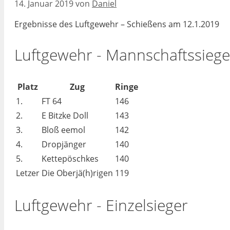
14. Januar 2019
von
Daniel
Ergebnisse des Luftgewehr – Schießens am 12.1.2019
Luftgewehr - Mannschaftssiege
Platz
Zug
Ringe
1.
FT 64
146
2.
E Bitzke Doll
143
3.
Bloß eemol
142
4.
Dropjänger
140
5.
Kettepöschkes
140
Letzer
Die Oberjä(h)rigen
119
Luftgewehr - Einzelsieger