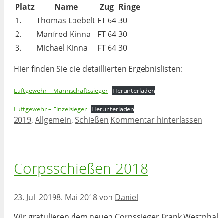
Platz
Name
Zug
Ringe
1.
Thomas Loebelt
FT 64
30
2.
Manfred Kinna
FT 64
30
3.
Michael Kinna
FT 64
30
Hier finden Sie die detaillierten Ergebnislisten:
Luftgewehr – Mannschaftssieger
Herunterladen
Luftgewehr – Einzelsieger
Herunterladen
Kategorien
2019
,
Allgemein
,
Schießen
Kommentar hinterlassen
Corpsschießen 2018
23. Juli 2019
8. Mai 2018
von
Daniel
Wir gratulieren dem neuen Corpssieger Frank Westph