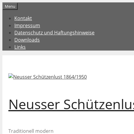
Zum
Menu
Inhalt
Kontakt
springen
Impressum
Datenschutz und Haftungshinweise
Downloads
Links
Neusser Schützenlu
Traditionell modern