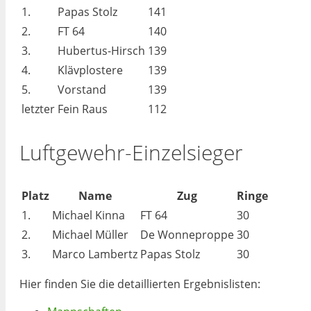
1.
Papas Stolz
141
2.
FT 64
140
3.
Hubertus-Hirsch
139
4.
Klävplostere
139
5.
Vorstand
139
letzter
Fein Raus
112
Luftgewehr-Einzelsieger
Platz
Name
Zug
Ringe
1.
Michael Kinna
FT 64
30
2.
Michael Müller
De Wonneproppe
30
3.
Marco Lambertz
Papas Stolz
30
Hier finden Sie die detaillierten Ergebnislisten: