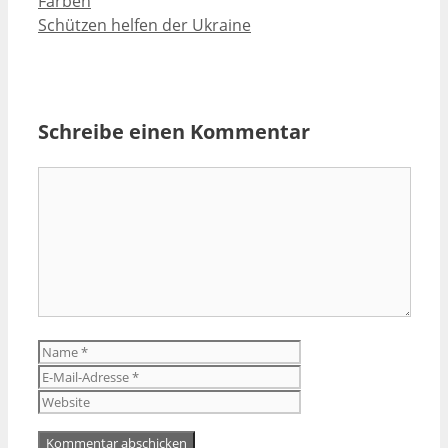
Farben
Schützen helfen der Ukraine
Schreibe einen Kommentar
Kommentar
Name
E-
Mail-
Website
Adresse