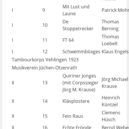
Mit Lust und
I
9
Patrick Moh
Laune
De
Thomas
I
10
Stoppetrecker
Berning
Thomas
I
11
FT 64
Loebelt
I
12
Schwemmböxges
Klaus Engels
Tambourkorps Vehlingen 1923
Musikverein Jüchen-Otzenrath
Quiriner Jonges
Jörg Michael
II
13
(mit Corpssieger
Krause
Jörg M. Krause)
Heinrich
II
14
Klävplostere
Küntzel
Clemens
II
15
Fein Raus
Hüsch
II
16
Echte Frönde
Bernd Webe