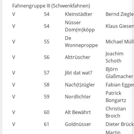
Fahnengruppe III (Schwenkfahnen)
V
54
Kleinstädter
Bernd Ziegle
Nüsser
V
54
Klaus Giese
Dom(m)köpp
De
V
55
Michael Müll
Wonneproppe
Joachim
V
56
Alttrüscher
Schoth
Björn
V
57
Jibt dat wat?
Glaßmacher
V
58
Nach(t)zügler
Fabian Egge
Patrick
V
59
Nordlichter
Bongartz
Christian
V
60
Alt Bewährt
Broich
V
61
Goldnüsser
Dieter Brück
Martin