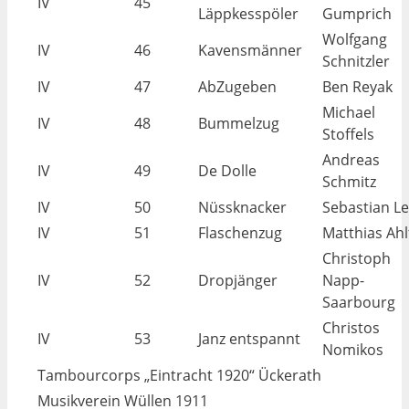
IV
45
Läppkesspöler
Gumprich
Wolfgang
IV
46
Kavensmänner
Schnitzler
IV
47
AbZugeben
Ben Reyak
Michael
IV
48
Bummelzug
Stoffels
Andreas
IV
49
De Dolle
Schmitz
IV
50
Nüssknacker
Sebastian L
IV
51
Flaschenzug
Matthias Ahl
Christoph
IV
52
Dropjänger
Napp-
Saarbourg
Christos
IV
53
Janz entspannt
Nomikos
Tambourcorps „Eintracht 1920“ Ückerath
Musikverein Wüllen 1911