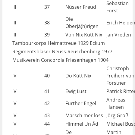
Sebastian
III
37
Nüsser Freud
Forst
Die
III
38
Erich Heide
Oberjä(h)rigen
III
39
Von Nix Kütt Nix
Jan Vreden
Tambourkorps Heimattreue 1929 Eckum
Regimentsbläser Neuss-Reuschenberg 1977
Musikverein Concordia Friesenhagen 1904
Christoph
IV
40
Do Kütt Nix
Freiherr von
Forstner
IV
41
Ewig Lust
Patrick Ritte
Andreas
IV
42
Further Engel
Hansen
IV
43
Marsch mer loss
Jörg Groß
IV
44
Himmel Un Äd
Michael Bus
De
Martin