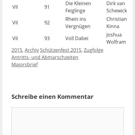
Die Kleinen
Dirk van
VII
91
Feiglinge
Schewick
Rhein ins
Christian
VII
92
Vergnügen
Kinna
Joshua
VII
93
Voll Dabei
Wolfram
Kategorien
Schlagwörter
2015
,
Archiv
Schützenfest 2015
,
Zugfolge
Antritts- und Abmarschzeiten
Majorsbrief
Schreibe einen Kommentar
Kommentar