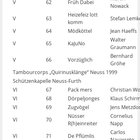
V
62
Früh Dabei
Nowack
Heizefeiz lott
V
63
Stefan Lemk
komm
V
64
Mödköttel
Jean Haeffs
Walter
V
65
KaJuNo
Graumann
Bernhard
V
66
Vorzüglich
Gröhe
Tambourcorps „Quirinusklänge“ Neuss 1999
Schützenkapelle Neuss-Furth
VI
67
Pack mers
Christian Wo
VI
68
Dörpeljonges
Klaus Schir
VI
69
Zugvögel
Jens Metzdo
Nüsser
Cornelius
VI
70
R(h)einreiter
Napp
Carlos
VI
71
De Pflümlis
Navarrete