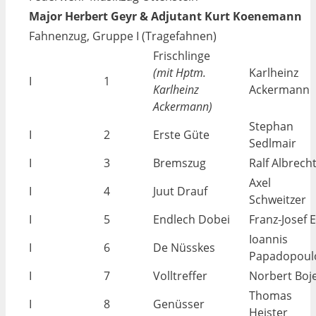
Major Herbert Geyr & Adjutant Kurt Koenemann
Fahnenzug, Gruppe I (Tragefahnen)
Frischlinge
(mit Hptm.
Karlheinz
I
1
Karlheinz
Ackermann
Ackermann)
Stephan
I
2
Erste Güte
Sedlmair
I
3
Bremszug
Ralf Albrech
Axel
I
4
Juut Drauf
Schweitzer
I
5
Endlech Dobei
Franz-Josef E
Ioannis
I
6
De Nüsskes
Papadopoul
I
7
Volltreffer
Norbert Boj
Thomas
I
8
Genüsser
Heister