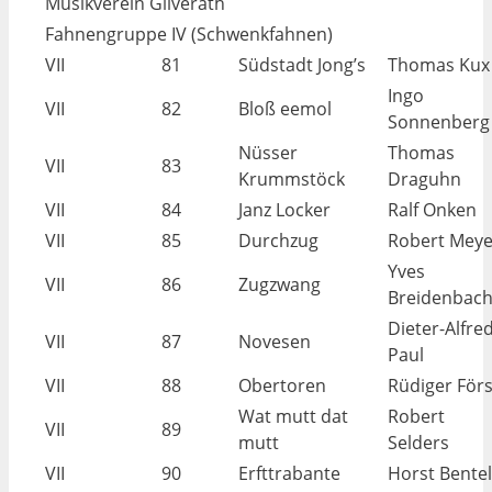
Musikverein Gilverath
Fahnengruppe IV (Schwenkfahnen)
VII
81
Südstadt Jong’s
Thomas Kux
Ingo
VII
82
Bloß eemol
Sonnenberg
Nüsser
Thomas
VII
83
Krummstöck
Draguhn
VII
84
Janz Locker
Ralf Onken
VII
85
Durchzug
Robert Mey
Yves
VII
86
Zugzwang
Breidenbac
Dieter-Alfre
VII
87
Novesen
Paul
VII
88
Obertoren
Rüdiger Förs
Wat mutt dat
Robert
VII
89
mutt
Selders
VII
90
Erfttrabante
Horst Bente