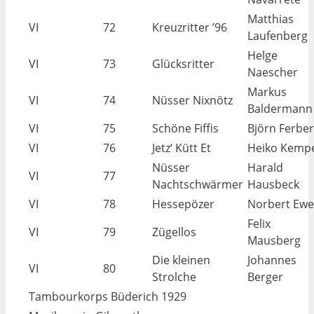
Matthias
VI
72
Kreuzritter ’96
Laufenberg
Helge
VI
73
Glücksritter
Naescher
Markus
VI
74
Nüsser Nixnötz
Baldermann
VI
75
Schöne Fiffis
Björn Ferber
VI
76
Jetz‘ Kütt Et
Heiko Kemp
Nüsser
Harald
VI
77
Nachtschwärmer
Hausbeck
VI
78
Hessepözer
Norbert Ewe
Felix
VI
79
Zügellos
Mausberg
Die kleinen
Johannes
VI
80
Strolche
Berger
Tambourkorps Büderich 1929