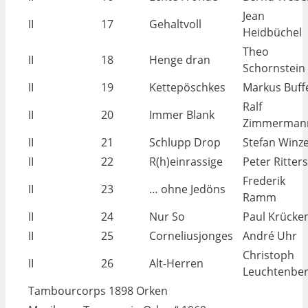
Jean
II
17
Gehaltvoll
Heidbüchel
Theo
II
18
Henge dran
Schornstein
II
19
Kettepöschkes
Markus Buff
Ralf
II
20
Immer Blank
Zimmerman
II
21
Schlupp Drop
Stefan Winz
II
22
R(h)einrassige
Peter Ritters
Frederik
II
23
… ohne Jedöns
Ramm
II
24
Nur So
Paul Krücke
II
25
Corneliusjonges
André Uhr
Christoph
II
26
Alt-Herren
Leuchtenbe
Tambourcorps 1898 Orken