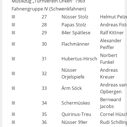
Musikzug „Turnverein Orken“ 1969
Fahnengruppe IV (Schwenkfahnen)
III
27
Nüsser Stolz
Helmut Pelz
III
28
Papas Stolz
Andreas Fist
III
29
84er Spätlese
Ralf Kittner
Alexander
III
30
Flachmänner
Peiffer
Norbert
III
31
Hubertus-Hirsch
Funkel
Nüsser
Andreas
III
32
Orjelspiefe
Kreuer
Andreas van
III
33
Ärm Söck
Opbergen
Bernward
III
34
Schermüskes
Jacobs
III
35
Quirinus-Treu
Cornel Hüsc
III
36
Nüsser 99er
Rudi Schillin