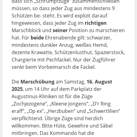
dass sich „Schrumpfzüge“ zusammenschließen
müssen, so dass jeder Zug aus mindestens 9
Schützen be- steht. Es wird explizit darauf
hingewiesen, dass jeder Zug im
richtigen
Marschblock und
seiner
Position zu marschieren
hat. Für
beide
Ehrenabende gilt: schwarzer,
mindestens dunkler Anzug, weißes Hemd,
dezente Krawatte, Schützenlusthut, Spazierstock,
Chargierte mit Pechfackel. Nur der Zugführer
senkt beim Vorbeimarsch die Fackel.
Die
Marschübung
am Samstag,
16.
August
2025
, um 14 Uhr auf dem Parkplatz der
Augustinus-Kliniken ist für die Züge
„Zochjezogene“, „Kleene Jongens“, „D’r Ring
eraff“, „Op ex“, „Herzbuben“ und „Schwertlilien“
verpflichtend. Übrige Züge sind herzlich
willkommen. Bitte Hüte, Gewehre und Säbel
mitbringen. Das Kommando hat die