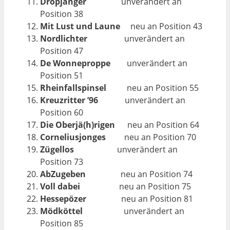
Dropjänger
unverändert an
Position 38
Mit
Lust
und
Laune
neu an Position 43
Nordlichter
unverändert an
Position 47
De
Wonneproppe
unverändert an
Position 51
Rheinfallspinsel
neu an Position 55
Kreuzritter
’96
unverändert an
Position 60
Die
Oberjä(h)rigen
neu an Position 64
Corneliusjonges
neu an Position 70
Zügellos
unverändert an
Position 73
AbZugeben
neu an Position 74
Voll
dabei
neu an Position 75
Hessepözer
neu an Position 81
Mödköttel
unverändert an
Position 85