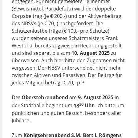
entgegen. Für nicht gemeldete Teilnehmer
(Beweismittel: Paradefoto) wird der doppelte
Corpsbeitrag (je € 200,-) und der Aktivenbeitrag
des NBSVs (je € 70,-) nachgefordert. Die
Schützenlustbeiträge (€ 100,- pro Schütze)
wurden seitens unseres Schatzmeisters Frank
Westphal bereits zugweise in Rechnung gestellt
und sind separat bis zum
10.
Au
gust
2025
zu
überweisen. Auch hier bitte den Zugnamen nicht
vergessen! Der NBSV unterscheidet nicht mehr
zwischen Aktiven und Passsiven. Der Beitrag für
jedes Mitglied beträgt € 70,- p.P.
Der
Oberstehrenabend
am
9.
August
2025
in
30
der Stadthalle beginnt um
18
Uhr
. Ich bitte um
pünktlichen und guten Besuch, besonders aller
Jubilare.
Zum
Königsehrenabend
S.M.
Bert
I.
Römgens