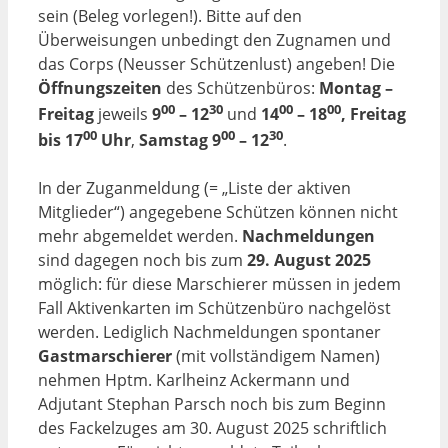
sein (Beleg vorlegen!). Bitte auf den
Überweisungen unbedingt den Zugnamen und
das Corps (Neusser Schützenlust) angeben! Die
Öffnungszeiten
des Schützenbüros:
Montag
–
00
30
00
00
Freitag
jeweils
9
–
12
und
14
–
18
,
Freitag
00
00
30
bis
17
Uhr
,
Samstag
9
–
12
.
In der Zuganmeldung (= „Liste der aktiven
Mitglieder“) angegebene Schützen können nicht
mehr abgemeldet werden.
Nachmeldungen
sind dagegen noch bis zum
29.
August
2025
möglich: für diese Marschierer müssen in jedem
Fall Aktivenkarten im Schützenbüro nachgelöst
werden. Lediglich Nachmeldungen spontaner
Gastmarschierer
(mit vollständigem Namen)
nehmen Hptm. Karlheinz Ackermann und
Adjutant Stephan Parsch noch bis zum Beginn
des Fackelzuges am 30. August 2025 schriftlich