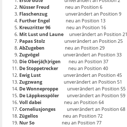
Erste Güte
unverändert an Position 2
Nüsser Freud
neu an Position 6
Flaschenzug
unverändert an Position 9
Further Engel
neu an Position 13
Kreuzritter 96
neu an Position 16
Mit Lust und Laune
unverändert an Position 2
Papas Stolz
unverändert an Position 25
AbZugeben
neu an Position 29
Zugvögel
unverändert an Position 33
Die Oberjä(h)rigen
neu an Position 37
De Stoppetrecker
neu an Position 40
Ewig Lust
unverändert an Position 45
Zugzwang
unverändert an Position 51
De Wonneproppe
unverändert an Position 55
De Läppkesspöler
unverändert an Position 59
Voll dabei
neu an Position 64
Corneliusjonges
unverändert an Position 68
Zügellos
neu an Position 72
Nur So
neu an Position 77