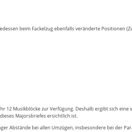
­gedessen beim Fackelzug ebenfalls veränderte Positio­nen (
hr 12 Musikblöcke zur Verfü­gung. Deshalb ergibt sich eine 
eses Majorsbriefes er­sichtlich ist.
­ger Abstände bei allen Um­zügen, insbesondere bei der Par