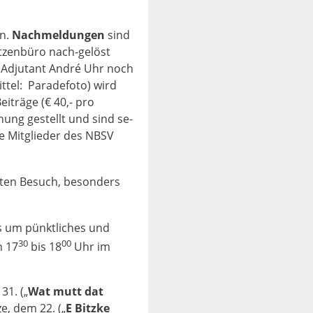
en.
Nachmeldungen
sind
ützenbüro nach-gelöst
djutant André Uhr noch
ttel: Pa­radefoto) wird
eiträge (€ 40,- pro
ng ge­stellt und sind se­
e Mitglie­der des NBSV
guten Besuch, besonders
lls um pünktliches und
30
00
n 17
bis 18
Uhr im
31. („
Wat mutt dat
e, dem 22. („
E Bitzke