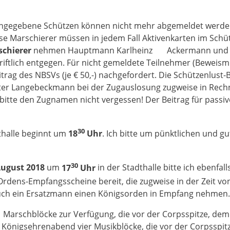
) angegebene Schüt­zen kön­nen nicht mehr abgemeldet werd
se Marschierer müs­sen in jedem Fall Aktivenkar­ten im Sch
chierer
nehmen Hauptmann Karl­heinz Ac­kermann und A
ftlich entge­gen. Für nicht gemel­dete Teilneh­mer (Beweis­mi
itrag des NBSVs (je € 50,-) nachgefordert. Die Schützenlust-B
r Langebeck­mann bei der Zug­auslo­sung zugwei­se in Rechnu
bitte den Zug­namen nicht vergessen! Der Beitrag für passiv
30
thalle beginnt um
18
Uhr
. Ich bitte um pünktli­chen und 
30
Au­gust 2018
um
17
Uhr
in der Stadt­halle bitte ich ebenfa
Ordens-Emp­fangs­schei­ne be­reit, die zugweise in der Zeit vo
 auch ein Ersatzmann einen Kö­nigsorden in Emp­fang neh­men.
Marschblöcke zur Verfügung, die vor der Corpsspitze, dem 
 Königsehrenabend vier Musik­blöcke, die vor der Corpsspitz