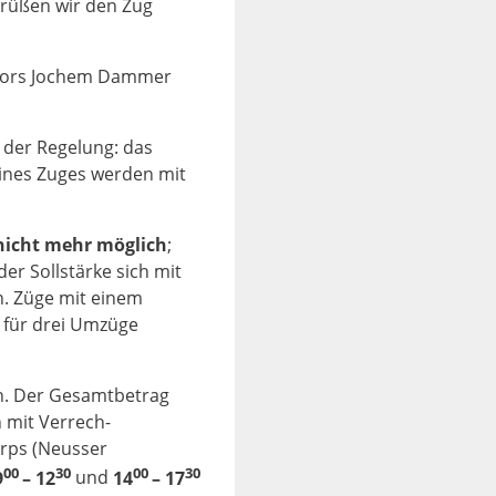
grüßen wir den Zug
majors Jochem Dammer
i der Regelung: das
eines Zuges werden mit
nicht mehr möglich
;
der Soll­stärke sich mit
n. Züge mit einem
- für drei Umzüge
n. Der Gesamtbetrag
h mit Verrech­
rps (Neusser
00
30
00
30
9
– 12
und
14
– 17