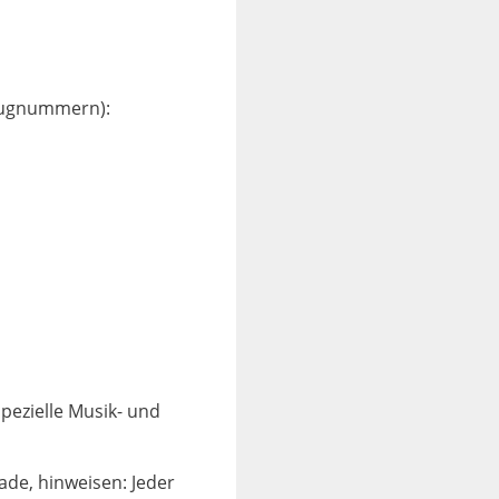
Zugnum­mern):
spezielle Musik- und
ade, hinweisen: Jeder