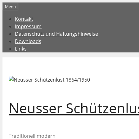
Zum
Menu
Inhalt
Kontakt
springen
Impressum
Datenschutz und Haftungshinweise
Downloads
Links
Neusser Schützenlu
Traditionell modern