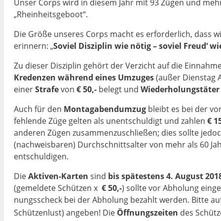
Unser Corps wird in diesem Jahr mit 93 Zügen und mehr
„Rheinheitsgeboot“.
Die Größe unseres Corps macht es erforderlich, dass w
erinnern: „
Soviel Disziplin wie nötig – soviel Freud‘ w
Zu dieser Disziplin gehört der Verzicht auf die Einnah­
Kredenzen wäh­rend eines Umzuges
(außer Dienstag 
einer
Strafe
von
€ 50,-
belegt und
Wieder­holungstäte
Auch für den
Montagabendumzug
bleibt es bei der v
fehlende Züge gelten als unentschuldigt und zahlen
€ 1
anderen Zügen zusammen­zu­schließen; dies sollte jedo
(nachweisba­ren) Durch­schnittsalter von mehr als 60 J
entschuldigen.
Die
Aktiven-Karten
sind
bis spätestens 4. August 201
(gemeldete Schüt­zen x
€ 50,-
) sollte vor Abholung eing
nungsscheck bei der Abholung bezahlt werden. Bitte 
Schützenlust) an­geben! Die
Öff­nungszeiten
des Schüt