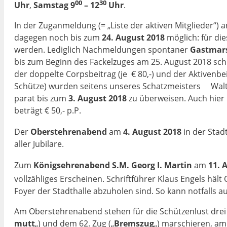
00
30
Uhr
,
Samstag 9
– 12
Uhr
.
In der Zuganmeldung (= „Liste der aktiven Mitglieder“
dagegen noch bis zum
24. August 2018
möglich: für die
werden. Lediglich Nachmeldungen spon­taner
Gastmars
bis zum Be­ginn des Fackelzuges am 25. August 2018 schri
der doppelte Corps­beitrag (je € 80,-) und der Aktivenbe
Schütze) wurden seitens unseres Schatz­meisters Wal­te
parat bis zum
3. August 2018
zu über­weisen. Auch hier 
beträgt € 50,- p.P.
Der
Oberstehrenabend
am
4. August 2018
in der Stad
aller Jubilare.
Zum
Königsehrenabend S.M. Georg I.
Martin
am
11. 
vollzähliges Erscheinen. Schriftfüh­rer Klaus Engels hält 
Foyer der Stadthalle ab­zuho­len sind. So kann not­falls
Am Oberstehrenabend stehen für die Schützenlust drei 
mutt
„) und dem 62. Zug („
Bremszug
„) marschieren, am