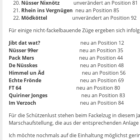
Nüsser Nixnötz
unverändert an Position 81
Rhein ins Vergnügen
neu an Position 85
Mödköttel
unverändert an Position 92
Für einige nicht-fackelbauende Züge ergeben sich infol
Jibt dat wat?
neu an Position 12
Nüsser 99er
neu an Position 35
Pack Mers
neu an Position 44
De Nüsskes
neu an Position 48
Himmel un Äd
neu an Position 56
Echte Frönde
neu an Position 69
FT 64
neu an Position 80
Quiriner Jonges
neu an Position 83
Im Verzoch
neu an Position 84
Für die Schützenlust stehen beim Fackelzug in diesem Ja
Marschaufstellung, die aus der ent­sprechenden Anlage di
Ich möchte nochmals auf die Einhaltung möglichst gerin