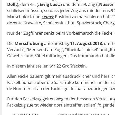
Doll
„), dem 45. („
Ewig Lust
„) und dem 69. Zug („
Nüsser 
schlie­ßen müs­sen, so dass jeder Zug aus mindestens 9 
Marschblock und
seiner
Position zu marschieren hat. F
dezente Krawatte, Schützenlusthut, Spazier­stock, Char­g
Nur der Zug­führer senkt beim Vor­bei­marsch die Fackel.
Die
Marschübung
am Samstag,
11. August 2018
, um 1
Verzoch“, “Mer send am Zog“, “Rheinfallspinsel“ und „Rhe
Gewehre und Säbel mitbrin­gen. Das Kommando hat die 
In diesem Jahr stellen wir 22 Großfa­ckeln.
Allen Fac­kelbauern gilt mein aus­drückli­cher und herz
Fac­kelbau­halle über die Salz­straße kom­mend – in der u
de Num­mer ist an der Fac­kel gut lesbar an­zu­brin­gen bz
Für den Fackelzug gelten wegen der besse­ren Vertei­lu
Fackelzug zuerst wieder dort eintreffen sollen) folgend