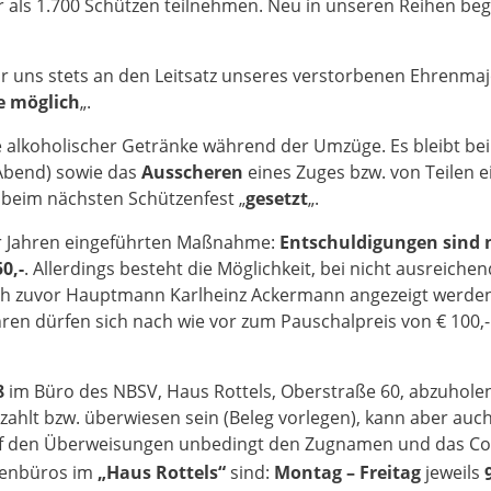
 als 1.700 Schützen teilnehmen. Neu in unseren Reihen be­
ir uns stets an den Leitsatz un­seres verstorbenen Ehren­
ie möglich
„.
me alko­holischer Getränke während der Umzüge. Es bleibt be
Abend) so­wie das
Ausscheren
eines Zuges bzw. von Teilen 
r
beim nächsten Schützenfest „
ge­setzt
„.
or Jahren eingeführten Maß­nahme:
Entschuldigungen sind 
50,-
. Allerdings besteht die Mög­lichkeit, bei nicht ausreichen
ch zuvor Hauptmann Karlheinz Acker­mann ange­zeigt werde
ahren dürfen sich nach wie vor zum Pauschalpreis von € 100,
8
im Büro des NBSV, Haus Rottels, Oberstraße 60, abzuhole
ezahlt bzw. überwiesen sein (Beleg vorlegen), kann aber auc
auf den Überweisungen unbedingt den Zugnamen und das Co
zenbüros im
„Haus Rot­tels“
sind:
Mon­tag – Freitag
jeweils