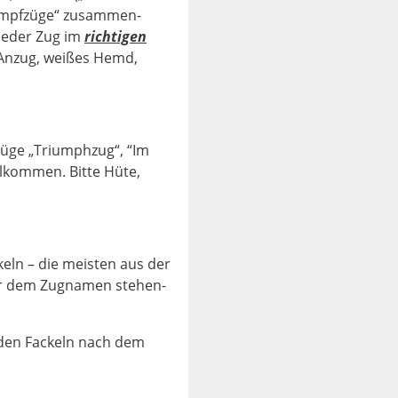
rumpfzüge“ zu­sammen­
 jeder Zug im
richtigen
 Anzug, weißes Hemd,
Züge „Triumph­zug“, “Im
llkom­men. Bitte Hüte,
eln – die mei­sten aus der
vor dem Zugna­men ste­hen­
enden Fackeln nach dem