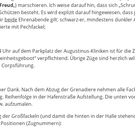
Freud
„) marschieren. Ich weise darauf hin, dass sich „Sch
Schützen be­steht. Es wird explizit darauf hingewiesen, dass
ür
beide
Ehrenabende gilt: schwarz-er, mindestens dunkler
ierte mit Pechfackel;
4 Uhr auf dem Parkplatz der Augustinus-Kliniken ist für die 
inheitsgeboot“ ver­pflich­tend. Übrige Züge sind herzlich wi
Corps­füh­rung.
licher Dank. Nach dem Abzug der Grena­diere nehmen alle Fack
.g. Rei­henfolge in der Hafen­straße Auf­stellung. Die unten 
w. auf­zu­malen.
ng der Großfackeln (und damit die hinten in der Halle steh
e Positio­nen (Zugnum­mern):