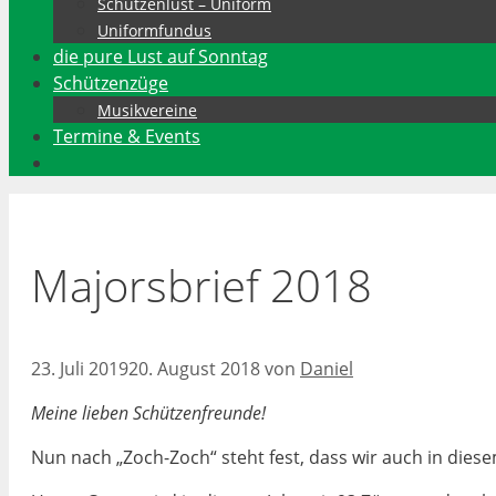
Schützenlust – Uniform
Uniformfundus
die pure Lust auf Sonntag
Schützenzüge
Musikvereine
Termine & Events
Majorsbrief 2018
23. Juli 2019
20. August 2018
von
Daniel
Meine lieben Schützenfreunde!
Nun nach „Zoch-Zoch“ steht fest, dass wir auch in die­s